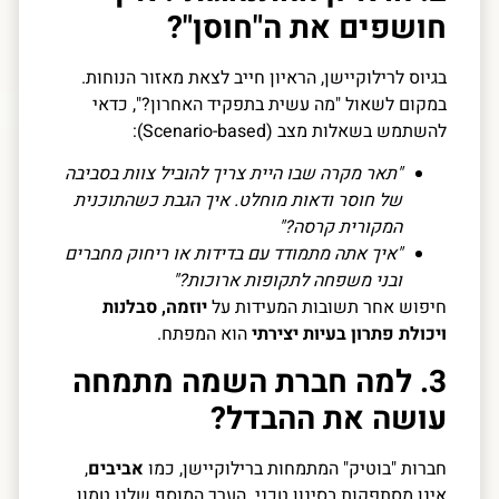
חושפים את ה"חוסן"?
בגיוס לרילוקיישן, הראיון חייב לצאת מאזור הנוחות.
במקום לשאול "מה עשית בתפקיד האחרון?", כדאי
להשתמש בשאלות מצב (Scenario-based):
"תאר מקרה שבו היית צריך להוביל צוות בסביבה
של חוסר ודאות מוחלט. איך הגבת כשהתוכנית
המקורית קרסה?"
"איך אתה מתמודד עם בדידות או ריחוק מחברים
ובני משפחה לתקופות ארוכות?"
חיפוש אחר תשובות המעידות על
יוזמה, סבלנות
ויכולת פתרון בעיות יצירתי
הוא המפתח.
3. למה חברת השמה מתמחה
עושה את ההבדל?
חברות "בוטיק" המתמחות ברילוקיישן, כמו
אביבים
,
אינן מסתפקות בסינון טכני. הערך המוסף שלנו טמון