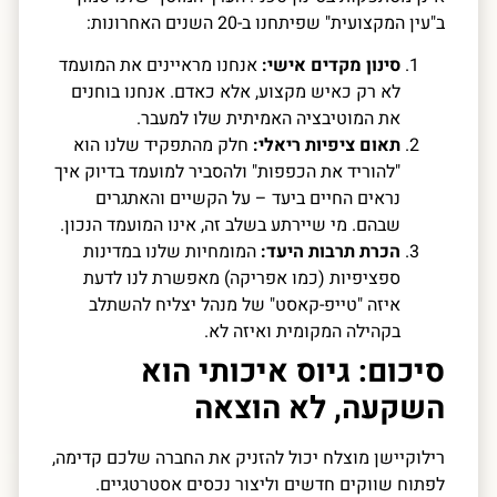
ב"עין המקצועית" שפיתחנו ב-20 השנים האחרונות:
סינון מקדים אישי:
אנחנו מראיינים את המועמד
לא רק כאיש מקצוע, אלא כאדם. אנחנו בוחנים
את המוטיבציה האמיתית שלו למעבר.
תאום ציפיות ריאלי:
חלק מהתפקיד שלנו הוא
"להוריד את הכפפות" ולהסביר למועמד בדיוק איך
נראים החיים ביעד – על הקשיים והאתגרים
שבהם. מי שיירתע בשלב זה, אינו המועמד הנכון.
הכרת תרבות היעד:
המומחיות שלנו במדינות
ספציפיות (כמו אפריקה) מאפשרת לנו לדעת
איזה "טייפ-קאסט" של מנהל יצליח להשתלב
בקהילה המקומית ואיזה לא.
סיכום: גיוס איכותי הוא
השקעה, לא הוצאה
רילוקיישן מוצלח יכול להזניק את החברה שלכם קדימה,
לפתוח שווקים חדשים וליצור נכסים אסטרטגיים.