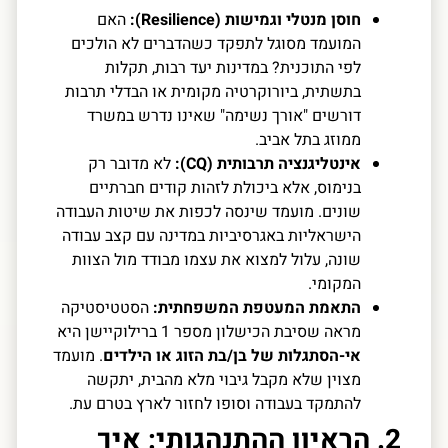
חוסן מנטלי וגמישות (Resilience):
האם
המועמד מסוגל לתפקד כשהדברים לא הולכים
לפי התוכנית? במדינות יעד רבות, תקלות
בתשתית, ביורוקרטיה מקומית או הבדלי תרבות
דורשים "אורך נשימה" שאינו נדרש במשרד
ממוזג בתל אביב.
אינטליגנציה תרבותית (CQ):
לא מדובר רק
בנימוס, אלא ביכולת לזהות קודים חברתיים
שונים. מועמד שינסה לכפות את שיטות העבודה
הישראליות באגרסיביות במדינה עם קצב עבודה
שונה, עלול למצוא את עצמו מבודד מול הצוות
המקומי.
התאמת המעטפת המשפחתית:
הסטטיסטיקה
מראה שסיבת הכישלון מספר 1 ברילוקיישן היא
אי-הסתגלות של בן/בת הזוג או הילדים
. מועמד
מצוין שלא מקבל גיבוי מלא מהבית, יתקשה
להתמקד בעבודה וסופו לחזור לארץ בטרם עת.
2. הראיון ההתנהגותי: איך