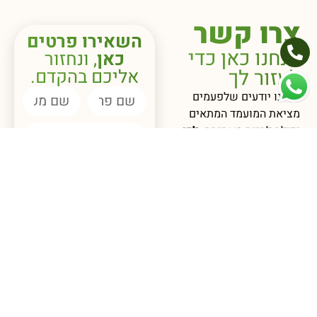
צרו קשר
השאירו פרטים
אנחנו כאן כדי
כאן
, ונחזור
לעזור לך
אליכם בהקדם.
אנחנו יודעים שלפעמים
מציאת המועמד המתאים
יכולה להיות מאתגרת.
לכן,
אנחנו כאן בשבילך לכל
שאלה או בקשה
.
הצטרפו לאביבים
והתחילו לראות
תוצאות אמיתיות.
☎️ משרד - 09-741-
6686
📧 info@avivim-
hr.co.il